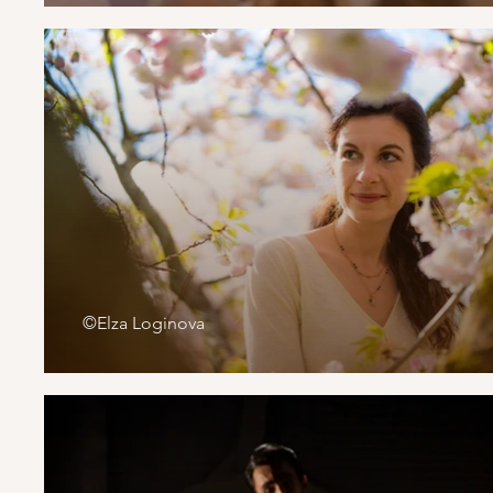
©Elza Loginova