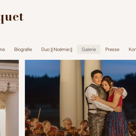
quet
me
Biografie
Duo ||:Noémie:||
Galerie
Presse
Kon