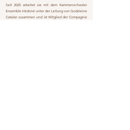
Seit 2025 arbeitet sie mit dem Kammerorchester
Ensemble Hédoné unter der Leitung von Godeleine
Catalan zusammen und ist Mitglied der Compagnie
Opéra Clandestin (Paris). Mit dieser wirkt sie in dem
Kinderopernstück „Le coucher enchanté de Mina“
mit, das im Théâtre Aktéon in Paris aufgeführt
wurde. Darüber hinaus tritt sie regelmäßig als
Oratoriensolistin in Deutschland und Frankreich auf.
Zuletzt war sie in Mozarts Großer Messe in c-Moll,
Rossinis Petite Messe Solennelle, Mendelssohns
Symphonie Lobgesang, sowie in Händels Dixit
Dominus und Haydns Nelson Messe zu hören.
Auch von der Vermittlung begeistert, hat Noémie
Bousquet an mehreren Musikschulen unterrichtet
und ist weiterhin privat Gesangslehrerin.
2025 gehörte sie zur Promotion der Académie Ravel
in Saint-Jean-de-Luz (Frankreich) unter der Leitung
von Bertrand Chamayoux. Sie war außerdem
Finalistin mehrerer internationaler
Gesangswettbewerbe und gewann den 3. Preis beim
Concours international des jeunes chanteurs de