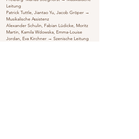
Leitung
Patrick Tuttle, Jiantao Yu, Jacob Gröper → 
Musikalische Assistenz
Alexander Schulin, Fabian Lüdicke, Moritz 
Martin, Kamila Wdowska, Emma-Louise 
Jordan, Eva Kirchner → Szenische Leitung
https://www.mh-
freiburg.de/veranstaltungen/details/cosi-
fan-tutte-1
Diese Veranstaltung teilen