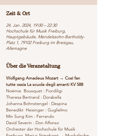
Zeit & Ort
24. Jan. 2024, 19:00 – 22:30
Hochschule für Musik Freiburg,
Hauptgebäude, Mendelssohn-Bartholdy-
Platz 1, 79102 Freiburg im Breisgau,
Allemagne
Über die Veranstaltung
Wolfgang Amadeus Mozart → Così fan 
tutte ossia La scuola degli amanti KV 588
Noémie  Bousquet : Fiordiligi
Theresa Bertrand : Dorabella
Johanna Bohnstengel : Despina
Benedikt  Heisinger : Guglielmo
Min Sung Kim : Ferrando
David Severin : Don Alfonso
Orchester der Hochschule für Musik 
Freiburg  Marius Stieghorst → Musikalische 