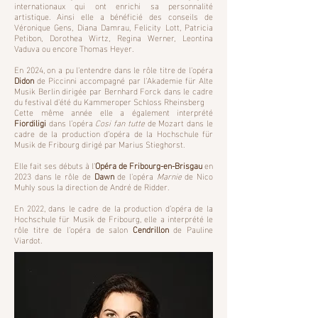
internationaux qui ont enrichi sa personnalité
artistique. Ainsi elle a bénéficié des conseils de
Véronique Gens, Diana Damrau, Felicity Lott, Patricia
Petibon, Dorothea Wirtz, Regina Werner, Leontina
Vaduva ou encore Thomas Heyer.
En 2024, on a pu l'entendre dans le rôle titre de l'opéra
Didon
de Piccinni accompagné par l'Akademie für Alte
Musik Berlin dirigée par Bernhard Forck dans le cadre
du festival d'été du Kammeroper Schloss Rheinsberg
Cette même année elle a également interprété
Fiordiligi
dans l’opéra
Cosi fan tutte
de Mozart dans le
cadre de la production d’opéra de la Hochschule für
Musik de Fribourg dirigé par Marius Stieghorst.
Elle fait ses débuts à l'
Opéra de Fribourg-en-Brisgau
en
2023 dans le rôle de
Dawn
de l'opéra
Marnie
de Nico
Muhly sous la direction de André de Ridder.
En 2022, dans le cadre de la production d’opéra de la
Hochschule für Musik de Fribourg, elle a interprété le
rôle titre de l'opéra de salon
Cendrillon
de Pauline
Viardot.