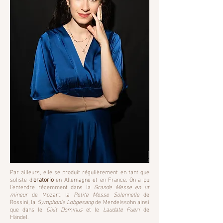
Par ailleurs, elle se produit régulièrement en tant que
soliste d'
oratorio
en Allemagne et en France. On a pu
l'entendre récemment dans la
Grande Messe
en ut
mineur
de Mozart, la
Petite Messe Solennelle
de
Rossini, la
Symphonie Lobgesang
de Mendelssohn ainsi
que dans le
Dixit Dominus
et le
Laudate
Pueri
de
Händel.