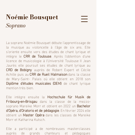
Noémie Bousquet
Soprano
La soprano Noémie Bousquet débute l‘apprentissage de
la musique au violoncelle à l‘âge de six ans. Elle
s’oriente ensuite vers des études de chant lyrique et
intègre le
CRR de Toulouse
. Après l‘obtention d‘une
licence de musicologie à l‘Université Toulouse II Jean
Jaurès elle poursuit ses études de chant lyrique au
CRD de Bobigny
auprès de Robert Expert et Cécile
Achille puis au
CRR de Rueil Malmaison
dans la classe
de Mary-Saint- Palais où elle obtient en 2018 son
Diplôme d'études musicales (DEM)
de chant lyrique
mention très bien.
Elle intègre ensuite la
Hochschule für Musik de
Fribourg-en-Brisgau
dans la classe de la mezzo-
soprano Mareike Morr et obtient en 2022 un
Bachelor
d'Opéra, d'Oratorio et de pédagogie
. En février 2024 elle
obtient un
Master Opéra
dans les classes de Mareike
Morr et Katharina Kutsch.
Elle a participé a de nombreuses masterclasses
auprès de grands chanteurs et pédagogues